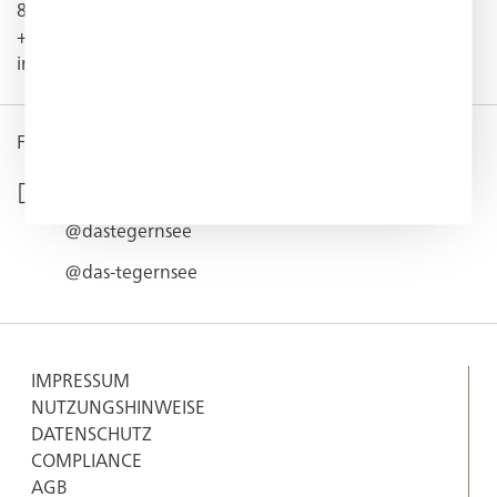
83684 Tegernsee
+49 (0) 8022 1 82-0
info@dastegernsee.de
FOLLOW US
@hotel_das_tegernsee
@dastegernsee
@das-tegernsee
IMPRESSUM
NUTZUNGSHINWEISE
DATENSCHUTZ
COMPLIANCE
AGB