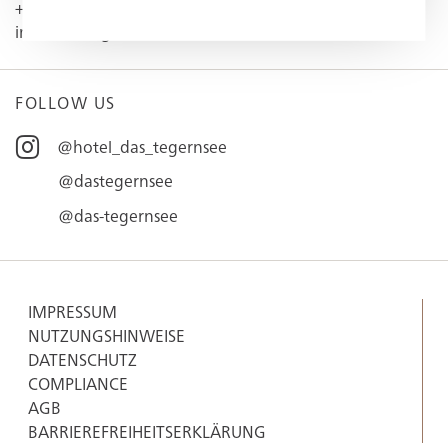
+49 (0) 8022 1 82-0
info@dastegernsee.de
FOLLOW US
@hotel_das_tegernsee
@dastegernsee
@das-tegernsee
IMPRESSUM
NUTZUNGSHINWEISE
DATENSCHUTZ
COMPLIANCE
AGB
BARRIEREFREIHEITSERKLÄRUNG