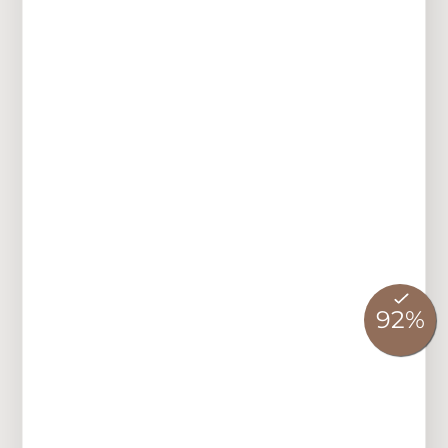
Inklusivleistungen
Ausstattung &
Besonderheiten
Über das Haus Wallberg
Lage im Hotel