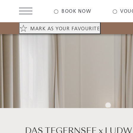
Skip
to
BOOK NOW
VOU
main
content
MARK AS YOUR FAVOURITE
DAS TEGERNSEE x LUDW