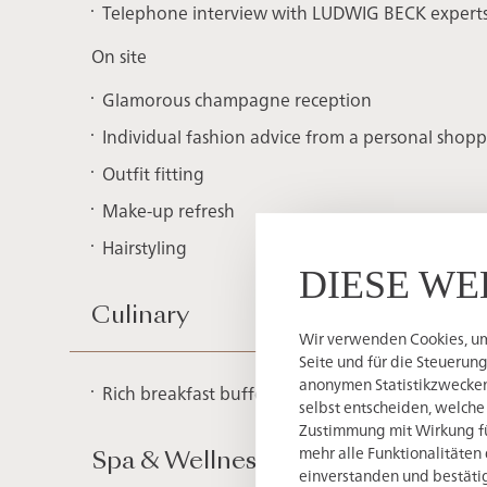
Telephone interview with LUDWIG BECK experts
On site
Glamorous champagne reception
Individual fashion advice from a personal shopp
Outfit fitting
Make-up refresh
Hairstyling
DIESE WE
Culinary
Wir verwenden Cookies, um 
Seite und für die Steuerun
anonymen Statistikzwecken,
Rich breakfast buffet from 7:00 a.m. to 11:00 a
selbst entscheiden, welche
Zustimmung mit Wirkung für
mehr alle Funktionalitäten 
Spa & Wellness
einverstanden und bestätig