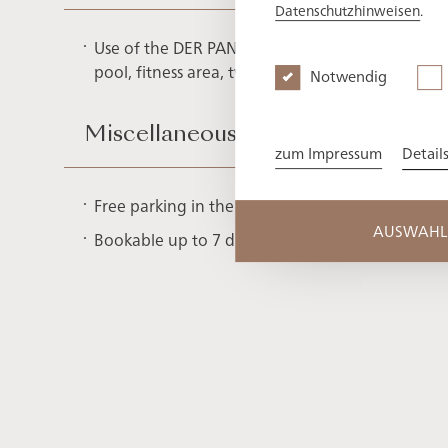
Datenschutzhinweisen
.
Use of the DER PANORAMA SPA with panoramic 
pool, fitness area, two sun decks and cosy firepl
Notwendig
Miscellaneous
zum Impressum
Detail
Free parking in the underground car park
AUSWAHL 
Bookable up to 7 days before arrival