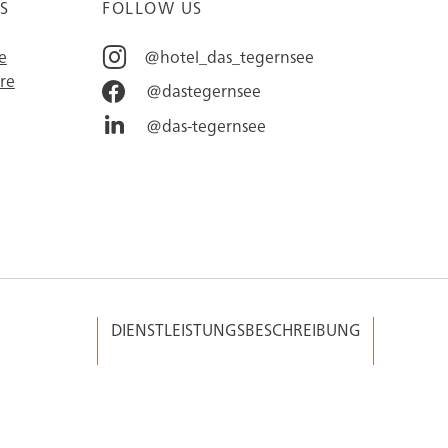
S
FOLLOW US
e
@hotel_das_tegernsee
re
@dastegernsee
@das-tegernsee
DIENSTLEISTUNGSBESCHREIBUNG