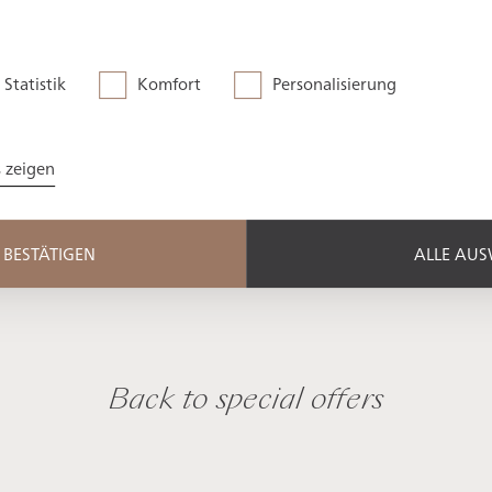
sauna, four themed saunas, indoor and outdoor
ace corner
Statistik
Komfort
Personalisierung
s zeigen
BESTÄTIGEN
ALLE AU
Back to special offers