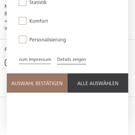
Statistik
Neureuthstraße 23
83684 Tegernsee
+49 (0) 8022 1 82-0
Komfort
info@dastegernsee.de
Personalisierung
FOLLOW US
zum Impressum
Details zeigen
@hotel_das_tegernsee
@dastegernsee
AUSWAHL BESTÄTIGEN
@das-tegernsee
ALLE AUSWÄHLEN
LEGAL NOTICE
USAGE NOTES
DATA PROTECTION
COMPLIANCE