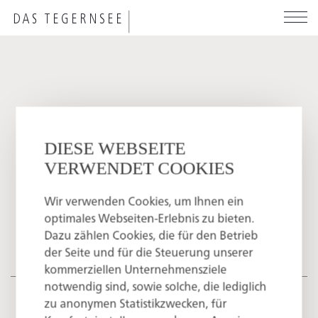
Skip
to
main
content
FILTER
DIESE WEBSEITE
VERWENDET COOKIES
SENGERSCHLOSS
HAUS TEGERNSEE
Your favourites
Wir verwenden Cookies, um Ihnen ein
optimales Webseiten-Erlebnis zu bieten.
Dazu zählen Cookies, die für den Betrieb
You haven’t yet selected any favourites. Simply click
der Seite und für die Steuerung unserer
ALPENCHALETS
HERBERGE QUIRIN
on the star symbol next to the room categories or
kommerziellen Unternehmensziele
special offers. Your personalized selection will then
notwendig sind, sowie solche, die lediglich
Discover our rooms, suites, &
be displayed.
zu anonymen Statistikzwecken, für