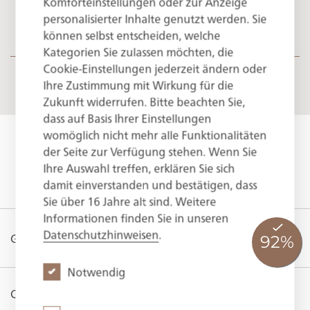
apartments
Komforteinstellungen oder zur Anzeige
HAUS WALLBERG
personalisierter Inhalte genutzt werden. Sie
können selbst entscheiden, welche
Kategorien Sie zulassen möchten, die
Apartment
Suite
Room
Discover our special offers
Cookie-Einstellungen jederzeit ändern oder
Ihre Zustimmung mit Wirkung für die
Zukunft widerrufen. Bitte beachten Sie,
View of the lake
View of the mountains
dass auf Basis Ihrer Einstellungen
womöglich nicht mehr alle Funktionalitäten
der Seite zur Verfügung stehen. Wenn Sie
Reset the filter
Ihre Auswahl treffen, erklären Sie sich
damit einverstanden und bestätigen, dass
SHOW THE FILTER RESULTS
Sie über 16 Jahre alt sind. Weitere
Informationen finden Sie in unseren
Datenschutzhinweisen
.
GERMAN
/
ENGLISH
Notwendig
CONTACT