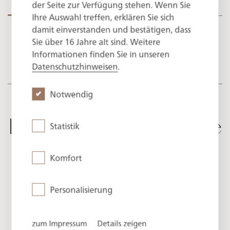
der Seite zur Verfügung stehen. Wenn Sie
Ihre Auswahl treffen, erklären Sie sich
damit einverstanden und bestätigen, dass
Sie über 16 Jahre alt sind. Weitere
So close to the roots
Informationen finden Sie in unseren
Datenschutzhinweisen
.
Notwendig
Highlights of Herberge
Statistik
Quirin
Komfort
Purism and indulgent
Personalisierung
comforts
zum Impressum
Details zeigen