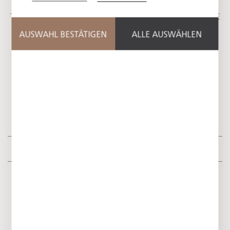
The interior of Herberge Quirin at DAS TEGERNSEE
concentrates on the essentials. The rooms are
AUSWAHL BESTÄTIGEN
ALLE AUSWÄHLEN
designed to exude a sense of inner tranquility and
balance, while the views of Sengerschloss and Haus
Tegernsee offer intriguing perspectives of the
ensemble of buildings.
Location in the hotel
Auf einen Blick