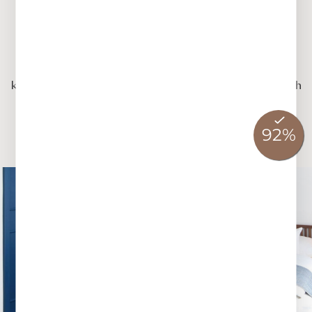
Rooms at Herberge
Quirin
Deep blues and warm woods, cosy details like
knotted carpets, and selected furniture combine with
copper fittings and mosaic tiled floors – the double
rooms at Herberge Quirin are simply special.