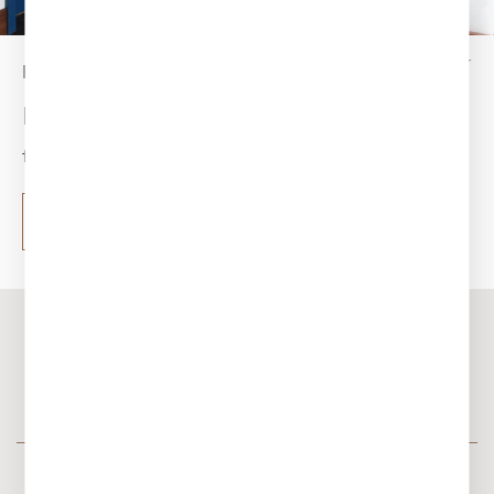
HERBERGE QUIRIN
Puristic double room
from 325 €
read more
Book
Discover our other hotel worlds
Sengerschloss