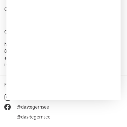
GERMAN
/
ENGLISH
CONTACT
Neureuthstraße 23
83684 Tegernsee
+49 (0) 8022 1 82-0
info@dastegernsee.de
FOLLOW US
@hotel_das_tegernsee
@dastegernsee
@das-tegernsee