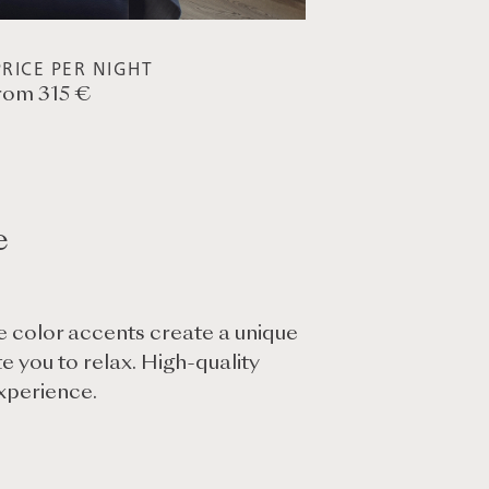
RICE PER NIGHT
rom 315 €
e
ve color accents create a unique
 you to relax. High-quality
experience.