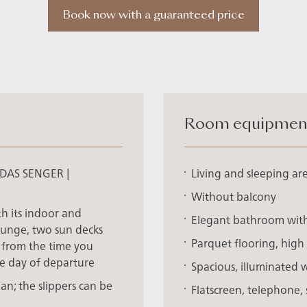
Book now with a guaranteed price
Room equipment 
t DAS SENGER |
Living and sleeping a
Without balcony
 its indoor and
Elegant bathroom wit
lounge, two sun decks
Parquet flooring, high 
l from the time you
he day of departure
Spacious, illuminated
n; the slippers can be
Flatscreen, telephone, 