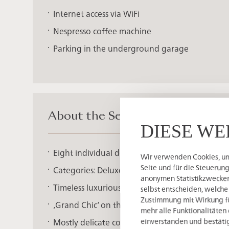
Internet access via WiFi
Nespresso coffee machine
Parking in the underground garage
About the Sengerschloss
DIESE WE
Eight individual designed suites
Wir verwenden Cookies, um 
Seite und für die Steuerun
Categories: Deluxe Suite, Schloss Superior Suite
anonymen Statistikzwecken,
Timeless luxurious living in a melange of hist
selbst entscheiden, welche
Zustimmung mit Wirkung für
‚Grand Chic‘ on the upper floor - ‚Bohemian Bav
mehr alle Funktionalitäten 
einverstanden und bestätig
Mostly delicate colors, contrasted by designer 