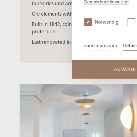
Datenschutzhinweisen
.
tapestries und accessoires in strong nuances
Old elements with the original castle characteri
Notwendig
Built in 1842, coined by its moving history, 
protection
Last renovated in 2017
zum Impressum
Detail
AUSWAHL 