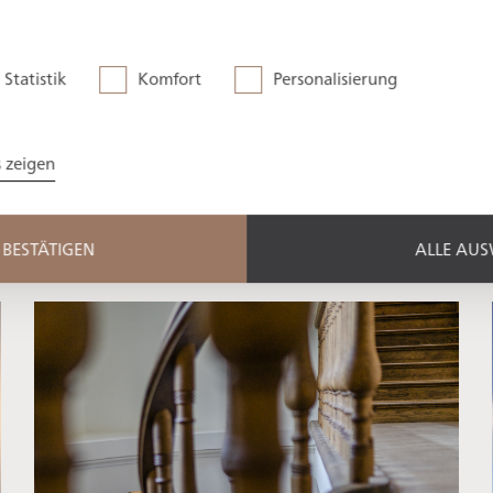
sitcs in new shine
Statistik
Komfort
Personalisierung
today under monumental
s zeigen
BESTÄTIGEN
ALLE AU