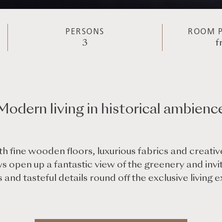
PERSONS
ROOM P
3
f
Modern living in historical ambienc
h fine wooden floors, luxurious fabrics and creati
open up a fantastic view of the greenery and invite
s and tasteful details round off the exclusive living 