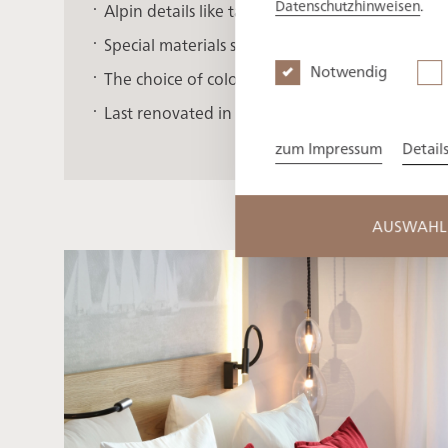
Datenschutzhinweisen
.
Alpin details like tapestries with regional mot
Special materials such as loden, felt and larch
Notwendig
The choice of colour as an tribute to the diffe
Last renovated in 2014
zum Impressum
Detail
AUSWAHL 