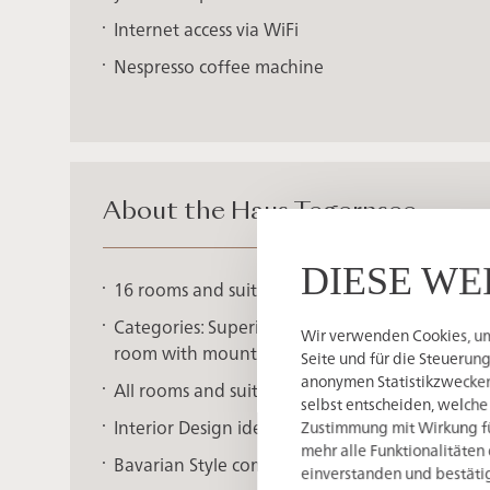
Internet access via WiFi
Nespresso coffee machine
About the Haus Tegernsee
DIESE WE
16 rooms and suites, distributed on two levels
Categories: Superior Suite, Superior room with
Wir verwenden Cookies, um 
room with mountain view
Seite und für die Steuerun
anonymen Statistikzwecken,
All rooms and suites with balcony
selbst entscheiden, welche
Interior Design idea: ‚To bring the nature of th
Zustimmung mit Wirkung für
mehr alle Funktionalitäten 
Bavarian Style combined with modern spirit
einverstanden und bestätig