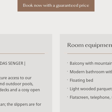
Book now with a guaranteed price
Room equipment 
t DAS SENGER |
Balcony with mountai
Modern bathroom wit
ture access to our
Floating bed
nd outdoor pools,
Light wooded parquet
 decks and a cosy open
Flatscreen, telephone, 
n; the slippers are for