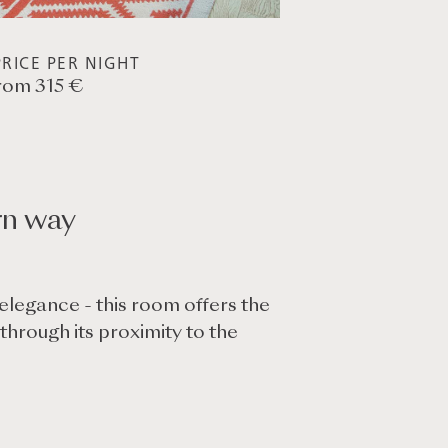
RICE PER NIGHT
rom 315 €
rn way
 elegance - this room offers the
through its proximity to the