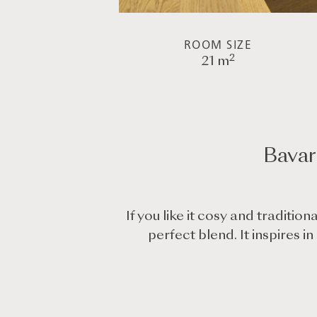
ROOM SIZE
2
21 m
Bavar
If you like it cosy and traditi
perfect blend. It inspires 