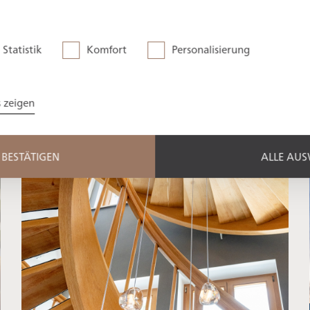
ives and photos
 wood
Statistik
Komfort
Personalisierung
rent seasons
s zeigen
BESTÄTIGEN
ALLE AU