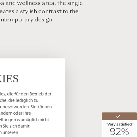
spa and wellness area, the single
ates a stylish contrast to the
contemporary design.
IES
s, die für den Betrieb der
he, die lediglich zu
genutzt werden. Sie können
ändern oder Ihre
tellungen womöglich nicht
n Sie sich damit
in unseren
and special features