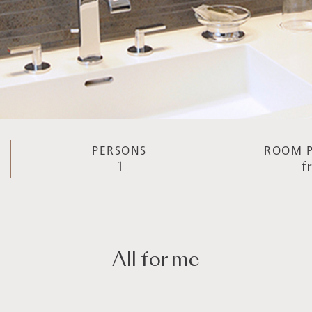
PERSONS
ROOM P
1
f
All for me