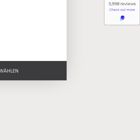
orking in accordance
nner courtyard of the hotel ensemble
h shower
n
SWÄHLEN
safe
hotel