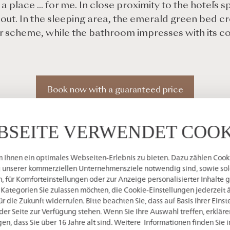
–
a place ... for me. In close proximity to the hotel´s 
 out. In the sleeping area, the emerald green bed cre
lor scheme, while the bathroom impresses with its 
Book now with a guaranteed price
BSEITE VERWENDET COOK
Ihnen ein optimales Webseiten-Erlebnis zu bieten. Dazu zählen Cookie
g unserer kommerziellen Unternehmensziele notwendig sind, sowie solc
 für Komforteinstellungen oder zur Anzeige personalisierter Inhalte 
 Kategorien Sie zulassen möchten, die Cookie-Einstellungen jederzeit 
 die Zukunft widerrufen. Bitte beachten Sie, dass auf Basis Ihrer Eins
der Seite zur Verfügung stehen. Wenn Sie Ihre Auswahl treffen, erkläre
en, dass Sie über 16 Jahre alt sind. Weitere Informationen finden Sie 
Room equipment 