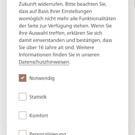
2
Zukunft widerrufen. Bitte beachten Sie,
63 m
2
dass auf Basis Ihrer Einstellungen
womöglich nicht mehr alle Funktionalitäten
ROOM PRICE PER NIGHT
der Seite zur Verfügung stehen. Wenn Sie
from 855 €
Ihre Auswahl treffen, erklären Sie sich
damit einverstanden und bestätigen, dass
Sie über 16 Jahre alt sind. Weitere
Informationen finden Sie in unseren
Reside in style and elegance in the
Datenschutzhinweisen
.
historic castle
Notwendig
The Prinzregenten Suite and the Kaiserin Suite in
Sengerschloss combine historic charm with royal
Statistik
elegance in an unparalleled way. While the
Prinzregenten Suite is inspired by Prince Regent
Luitpold of Bavaria, who once used the castle as a
Komfort
holiday residence, the Kaiserin Suite, with its
feminine tones and imperial atmosphere, evokes the
Personalisierung
spirit of famous Bavarian and Austrian empresses