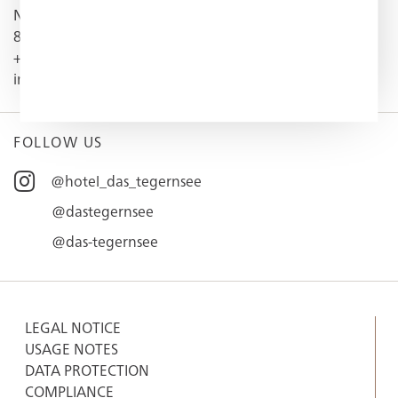
Neureuthstraße 23
83684 Tegernsee
+49 (0) 8022 1 82-0
info@dastegernsee.de
FOLLOW US
@hotel_das_tegernsee
@dastegernsee
@das-tegernsee
LEGAL NOTICE
USAGE NOTES
DATA PROTECTION
COMPLIANCE