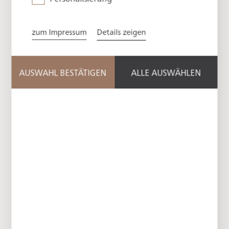
such as Sisi and Maria Theresa. Both suites offer not
only stylish comfort and a special connection to
zum Impressum
Details zeigen
history but also a private rooftop terrace with
breathtaking panoramic views - here, you reign high
above Lake Tegernsee.
AUSWAHL BESTÄTIGEN
ALLE AUSWÄHLEN
Book now with a guaranteed price
Inclusive services