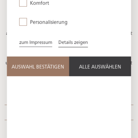
Komfort
Personalisierung
Das Haus Tegernsee ist der Platz im Hotel, um
anzukommen. Herzliche Gastfreundschaft empfängt
zum Impressum
Details zeigen
Sie zu jeder Zeit an der Rezeption in der stilvollen
Lobby und umgibt Sie mit einem Gefühl des
Willkommenseins. In einem Ambiente, das Sie erdet
und zugleich verwöhnt, beginnen Sie hier Ihre Auszeit
AUSWAHL BESTÄTIGEN
ALLE AUSWÄHLEN
vom Alltag.
Lage im Hotel
Auf einen Blick