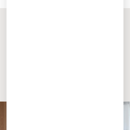
Zimmer im Haus
Tegernsee
Zur Ruhe kommen im Einklang mit der Region: Die
Zimmer und Suiten im Haus Tegernsee schaffen mit
ihrer modernen Natürlichkeit ein besonderes
Wohlgefühl.