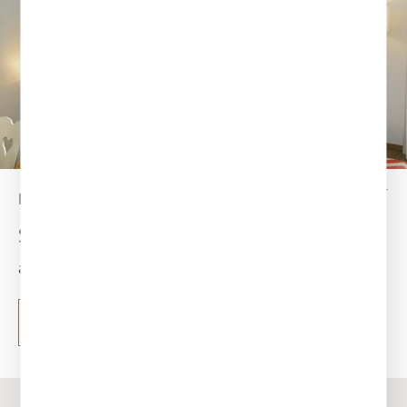
HAUS TEGERNSEE
Superior Doppelzimmer Bergseite
ab 315 €
mehr erfahren
Buchen