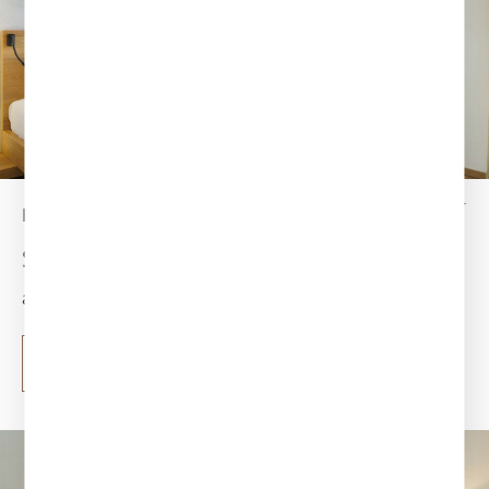
HAUS TEGERNSEE
Superior Doppelzimmer Seeblick
ab 365 €
mehr erfahren
Buchen