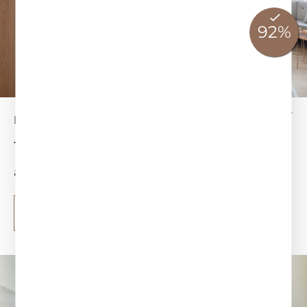
HAUS TEGERNSEE
Tegernsee Superior Suite
ab 595 €
mehr erfahren
Buchen