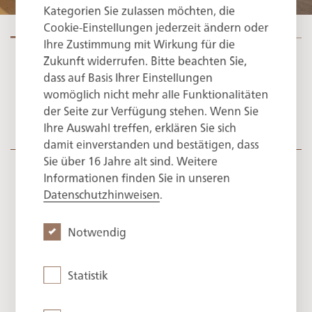
Kategorien Sie zulassen möchten, die
Cookie-Einstellungen jederzeit ändern oder
Ihre Zustimmung mit Wirkung für die
Zukunft widerrufen. Bitte beachten Sie,
dass auf Basis Ihrer Einstellungen
Die Leichtigkeit des Seins, die Vertrautheit des
womöglich nicht mehr alle Funktionalitäten
Tals
der Seite zur Verfügung stehen. Wenn Sie
Ihre Auswahl treffen, erklären Sie sich
damit einverstanden und bestätigen, dass
Sie über 16 Jahre alt sind. Weitere
Informationen finden Sie in unseren
Datenschutzhinweisen
.
Highlights im Haus
Notwendig
Tegernsee
Statistik
Begegnung mit Natur und
Tradition