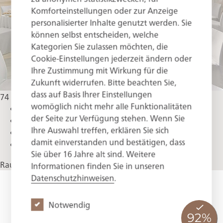
Komforteinstellungen oder zur Anzeige
personalisierter Inhalte genutzt werden. Sie
können selbst entscheiden, welche
Kategorien Sie zulassen möchten, die
Cookie-Einstellungen jederzeit ändern oder
Ihre Zustimmung mit Wirkung für die
Zukunft widerrufen. Bitte beachten Sie,
dass auf Basis Ihrer Einstellungen
74
womöglich nicht mehr alle Funktionalitäten
Hohe Decke/Fenster mit Seeblick
der Seite zur Verfügung stehen. Wenn Sie
Historisch elegantes Ambiente
Ihre Auswahl treffen, erklären Sie sich
Angrenzend zum Salon Senger
damit einverstanden und bestätigen, dass
Zugang zur Barockterrasse
Sie über 16 Jahre alt sind. Weitere
Raumprofil öffnen
1
Informationen finden Sie in unseren
Datenschutzhinweisen
.
Notwendig