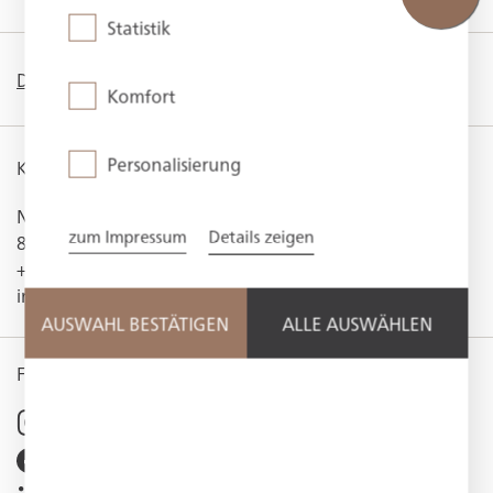
Statistik
DEUTSCH
/
ENGLISH
Komfort
Personalisierung
KONTAKT
Neureuthstraße 23
zum Impressum
Details zeigen
83684 Tegernsee
+49 (0) 8022 1 82-0
info@dastegernsee.de
AUSWAHL BESTÄTIGEN
ALLE AUSWÄHLEN
FOLLOW US
@hotel_das_tegernsee
@dastegernsee