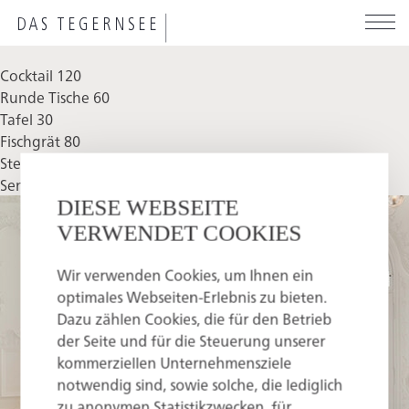
Direkt
zum
Inhalt
Cocktail 120
Runde Tische 60
Tafel 30
Fischgrät 80
Stern 50
Sengerschloss
Bankettlocations
DIESE WEBSEITE
VERWENDET COOKIES
Wir verwenden Cookies, um Ihnen ein
optimales Webseiten-Erlebnis zu bieten.
Dazu zählen Cookies, die für den Betrieb
der Seite und für die Steuerung unserer
kommerziellen Unternehmensziele
notwendig sind, sowie solche, die lediglich
zu anonymen Statistikzwecken, für