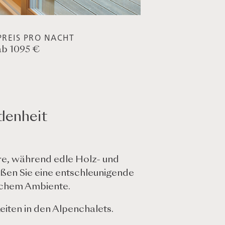
REIS PRO NACHT
ab 1095 €
denheit
re, während edle Holz- und
ßen Sie eine entschleunigende
lichem Ambiente.
iten in den Alpenchalets.