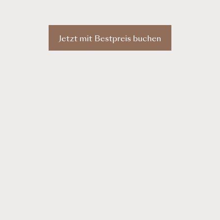
Jetzt mit Bestpreis buchen
Ausstattung & 
Uhr und 11:00 Uhr im
Großzügiger Wohnbere
Panorama Südbalkon/ -