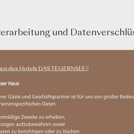
erarbeitung und Datenverschlü
linien des Hotels DAS TEGERNSEE?
nser Haus
serer Gäste und Geschäftspartner ist für uns von großer Bed
ersonenspezifischen Daten
echtmäßige Zwecke zu erheben,
nbezogen aufzubewahren sowie
aten zu berichtigen oder zu löschen.