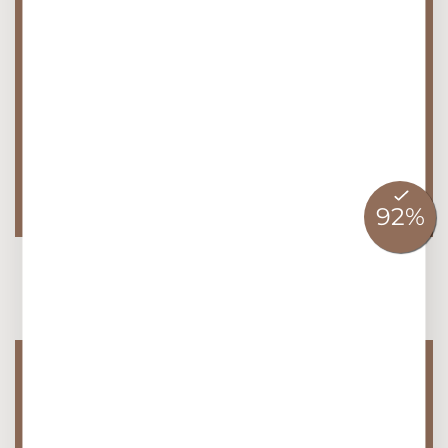
Berücksichtigen Sie
Unverträglichkeiten?
Was beinhaltet der Easy Sunday
Brunch?
Spa
Wie groß ist der Spa Bereich?