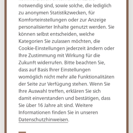
Ist das Hotel barrierefrei?
notwendig sind, sowie solche, die lediglich
zu anonymen Statistikzwecken, für
Komforteinstellungen oder zur Anzeige
personalisierter Inhalte genutzt werden. Sie
Sind Parkmöglichkeiten vorhanden?
können selbst entscheiden, welche
Kategorien Sie zulassen möchten, die
Cookie-Einstellungen jederzeit ändern oder
Haben Sie Lademöglichkeiten für
Ihre Zustimmung mit Wirkung für die
Elektroautos?
Zukunft widerrufen. Bitte beachten Sie,
dass auf Basis Ihrer Einstellungen
womöglich nicht mehr alle Funktionalitäten
der Seite zur Verfügung stehen. Wenn Sie
Haben Sie Lademöglichkeiten für
Ihre Auswahl treffen, erklären Sie sich
Elektrofahrräder?
damit einverstanden und bestätigen, dass
Sie über 16 Jahre alt sind. Weitere
Informationen finden Sie in unseren
Wie weit ist der Bahnhof Tegernsee
Datenschutzhinweisen
.
von Ihnen entfernt?