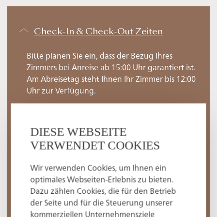
Check-In & Check-Out Zeiten
Bitte planen Sie ein, dass der Bezug Ihres
Zimmers bei Anreise ab 15:00 Uhr garantiert ist.
Am Abreisetag steht Ihnen Ihr Zimmer bis 12:00
Uhr zur Verfügung.
Gerne prüfen wir auf Wunsch auch, ob ein Early
Check-In oder ein Late Check-Out möglich sind.
DIESE WEBSEITE
Bei Verfügbarkeit des Zimmers sind diese
VERWENDET COOKIES
kostenlos möglich.
Wir verwenden Cookies, um Ihnen ein
optimales Webseiten-Erlebnis zu bieten.
Bieten Sie auch Halbpension an?
Dazu zählen Cookies, die für den Betrieb
der Seite und für die Steuerung unserer
kommerziellen Unternehmensziele