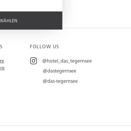
SWÄHLEN
S
FOLLOW US
re
@hotel_das_tegernsee
re
@dastegernsee
@das-tegernsee