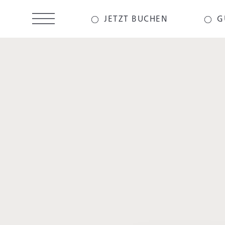
Direkt
zum
JETZT BUCHEN
G
Inhalt
SENGERSCHLOSS
HAUS TEG
Über die Favoritenfu
vergl
Appartement
Suite