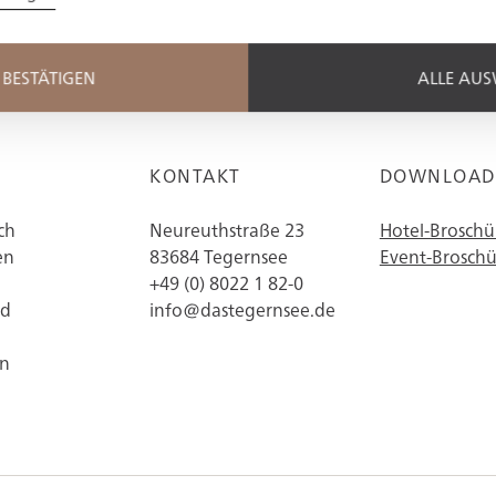
BESTÄTIGEN
ALLE AU
KONTAKT
DOWNLOAD
ch
Neureuthstraße 23
Hotel-Broschü
en
83684 Tegernsee
Event-Broschü
+49 (0) 8022 1 82-0
nd
info@dastegernsee.de
in