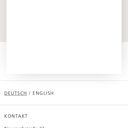
hinaus zu wachsen und Gemeinschaft zu
erleben.
Linda Pommerening, Recruiting & HR Project Manager
DEUTSCH
/
ENGLISH
KONTAKT