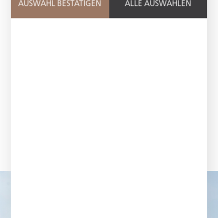
AUSWAHL BESTÄTIGEN
ALLE AUSWÄHLEN
Perspektive
Zusammen die Zukunft formen – unter diesem
Leitgedanken unterstützen wir unsere Mitarbeiter
gezielt in ihrer persönlichen und beruflichen
Entwicklung, orientiert an ihren individuellen
Stärken, Leistungen und Zielen. Herausragendes
Engagement wird von uns anerkannt und
wertgeschätzt. Zudem stehen wir jedem Einzelnen
jederzeit als verlässlicher Ansprechpartner beratend
und unterstützend zur Seite, um auch in
anspruchsvollen Lebenssituationen Halt zu geben.
mehr lesen