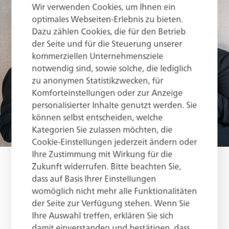
Wir verwenden Cookies, um Ihnen ein
optimales Webseiten-Erlebnis zu bieten.
Dazu zählen Cookies, die für den Betrieb
der Seite und für die Steuerung unserer
kommerziellen Unternehmensziele
notwendig sind, sowie solche, die lediglich
zu anonymen Statistikzwecken, für
Komforteinstellungen oder zur Anzeige
personalisierter Inhalte genutzt werden. Sie
können selbst entscheiden, welche
Kategorien Sie zulassen möchten, die
Cookie-Einstellungen jederzeit ändern oder
Ihre Zustimmung mit Wirkung für die
Zukunft widerrufen. Bitte beachten Sie,
Füreinander
dass auf Basis Ihrer Einstellungen
womöglich nicht mehr alle Funktionalitäten
Jeder Mensch und jeder Charakter ist individuell –
der Seite zur Verfügung stehen. Wenn Sie
genau wie unser Team. Wir schätzen diese Vielfalt
Ihre Auswahl treffen, erklären Sie sich
und legen besonderen Wert auf Authentizität. Der
damit einverstanden und bestätigen, dass