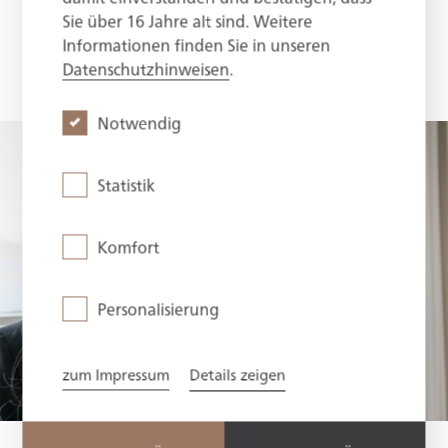
Mensch steht bei uns im Mittelpunkt. Mit Respekt,
Sie über 16 Jahre alt sind. Weitere
Offenheit und ehrlichem Austausch begegnen wir
Informationen finden Sie in unseren
uns auf Augenhöhe und arbeiten gemeinsam für
Datenschutzhinweisen
.
einander.
mehr lesen
Notwendig
Statistik
Komfort
Personalisierung
zum Impressum
Details zeigen